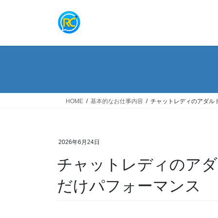
コ
ナ
ン
ビ
テ
ゲ
ン
ー
ツ
シ
へ
ョ
ス
ン
キ
に
ッ
移
HOME
基本的なお仕事内容
チャットレディのアダル
プ
動
2026年6月24日
チャットレディのアダ
だけパフォーマンス