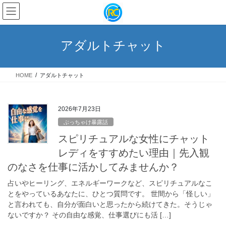
コ
ナ
ン
ビ
テ
ゲ
ン
ー
アダルトチャット
ツ
シ
へ
ョ
ス
ン
HOME
アダルトチャット
キ
に
ッ
移
プ
動
2026年7月23日
ぶっちゃけ暴露話
スピリチュアルな女性にチャット
レディをすすめたい理由｜先入観
のなさを仕事に活かしてみませんか？
占いやヒーリング、エネルギーワークなど、スピリチュアルなこ
とをやっているあなたに、ひとつ質問です。 世間から「怪しい」
と言われても、自分が面白いと思ったから続けてきた。そうじゃ
ないですか？ その自由な感覚、仕事選びにも活 […]