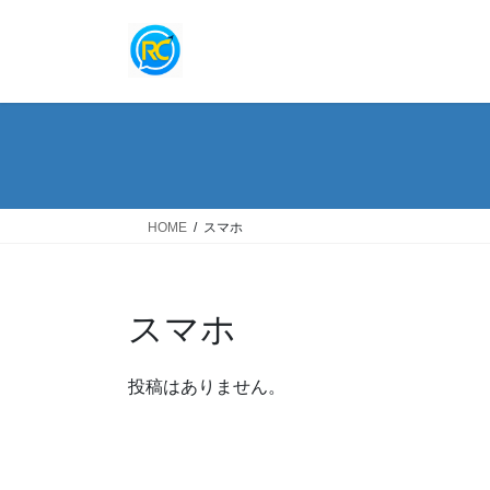
コ
ナ
ン
ビ
テ
ゲ
ン
ー
ツ
シ
へ
ョ
ス
ン
キ
に
ッ
移
HOME
スマホ
プ
動
スマホ
投稿はありません。