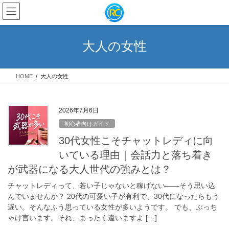
コ
ナ
ン
ビ
テ
ゲ
ン
ー
大人の女性
ツ
シ
へ
ョ
ス
ン
HOME
大人の女性
キ
に
ッ
移
プ
動
2026年7月6日
初心者向けガイド
30代女性こそチャットレディに向
いている理由｜会話力と落ち着き
が武器になる大人世代の強みとは？
チャットレディって、若い子じゃないと稼げない——そう思い込
んでいませんか？ 20代の可愛い子が有利で、30代になったらもう
遅い。そんなふう思っている女性が多いようです。 でも、ぶっち
ゃけ言います。それ、まったく違いますよ […]