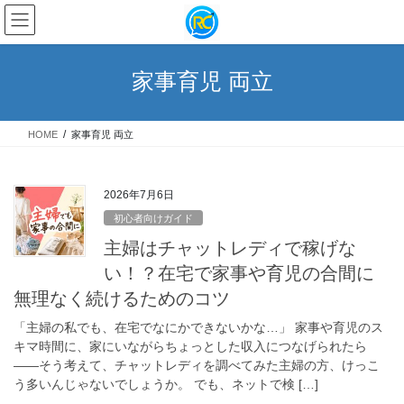
コ
ナ
ン
ビ
テ
ゲ
ン
ー
家事育児 両立
ツ
シ
へ
ョ
ス
ン
HOME
家事育児 両立
キ
に
ッ
移
プ
動
2026年7月6日
初心者向けガイド
主婦はチャットレディで稼げな
い！？在宅で家事や育児の合間に
無理なく続けるためのコツ
「主婦の私でも、在宅でなにかできないかな…」 家事や育児のス
キマ時間に、家にいながらちょっとした収入につなげられたら
——そう考えて、チャットレディを調べてみた主婦の方、けっこ
う多いんじゃないでしょうか。 でも、ネットで検 […]