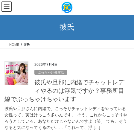
コ
ナ
ン
ビ
テ
ゲ
ン
ー
彼氏
ツ
シ
へ
ョ
ス
ン
HOME
彼氏
キ
に
ッ
移
プ
動
2026年7月4日
ぶっちゃけ暴露話
彼氏や旦那に内緒でチャットレデ
ィやるのは浮気ですか？事務所目
線でぶっちゃけちゃいます
彼氏や旦那さんに内緒で、こっそりチャットレディをやっている
女性って、実はけっこう多いんです。 そう、これからこっそりや
ろうとしている、あなただけじゃないんですよ（笑） でも、そう
なると気になってくるのが……「これって、浮 […]