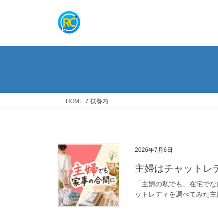
コ
ナ
ン
ビ
テ
ゲ
ン
ー
ツ
シ
へ
ョ
ス
ン
キ
に
ッ
移
HOME
扶養内
プ
動
2026年7月6日
主婦はチャットレ
「主婦の私でも、在宅でな
ットレディを調べてみた主婦