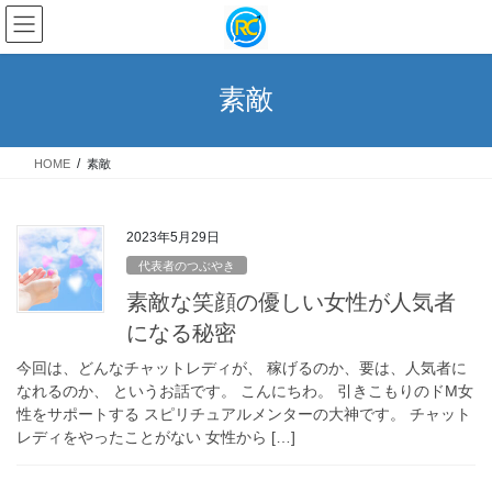
コ
ナ
ン
ビ
テ
ゲ
ン
ー
素敵
ツ
シ
へ
ョ
ス
ン
HOME
素敵
キ
に
ッ
移
プ
動
2023年5月29日
代表者のつぶやき
素敵な笑顔の優しい女性が人気者
になる秘密
今回は、どんなチャットレディが、 稼げるのか、要は、人気者に
なれるのか、 というお話です。 こんにちわ。 引きこもりのドM女
性をサポートする スピリチュアルメンターの大神です。 チャット
レディをやったことがない 女性から […]