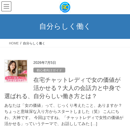
コ
ナ
ン
ビ
テ
ゲ
ン
ー
自分らしく働く
ツ
シ
へ
ョ
ス
ン
HOME
自分らしく働く
キ
に
ッ
移
プ
動
2026年7月5日
初心者向けガイド
在宅チャットレディで女の価値が
活かせる？大人の会話力と中身で
選ばれる、自分らしい働き方とは？
あなたは「女の価値」って、じっくり考えたこと、ありますか？
ちょっと意味深な入り方からスタートしました（笑） こんにち
わ、大神です。 今回はですね、「チャットレディで女性の価値が
活かせる」っていうテーマで、お話ししてみた […]