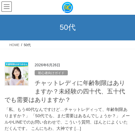
コ
ナ
ン
ビ
テ
ゲ
ン
ー
50代
ツ
シ
へ
ョ
ス
ン
HOME
50代
キ
に
ッ
移
プ
動
2026年6月26日
初心者向けガイド
チャットレディに年齢制限はあり
ますか？未経験の四十代、五十代
でも需要はありますか？
「私、もう40代なんですけど…チャットレディって、年齢制限あ
りますか？」 「50代でも、まだ需要はあるんでしょうか？」 メー
ルやLINEでのお問い合わせで、こういう質問、ほんとによくいた
だくんです。 こんにちわ、大神です […]