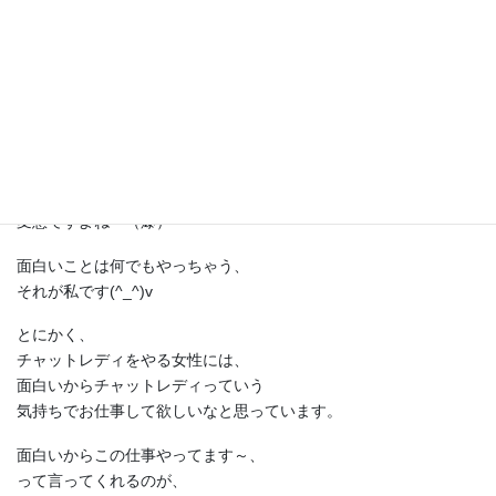
チャットレディをやってくれると、
もれなく数秘術鑑定が付いてくる、
みたいな感じですね（笑）
特典が数秘術鑑定！（爆）
こんなことやってるプロダクションは、
おそらく、私のところだけですよね。
変態ですよね～（爆）
面白いことは何でもやっちゃう、
それが私です(^_^)v
とにかく、
チャットレディをやる女性には、
面白いからチャットレディっていう
気持ちでお仕事して欲しいなと思っています。
面白いからこの仕事やってます～、
って言ってくれるのが、