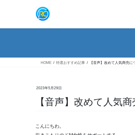
コ
ナ
ン
ビ
テ
ゲ
ン
ー
ツ
シ
へ
ョ
ス
ン
キ
に
ッ
移
HOME
特選おすすめ記事
【音声】改めて人気商売に
プ
動
2023年5月29日
【音声】改めて人気商
こんにちわ。