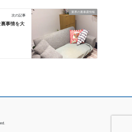
業界の裏暴露情報
次の記事
な裏事情を大
ed.