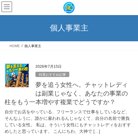
コ
ナ
ン
ビ
テ
ゲ
ン
ー
個人事業主
ツ
シ
へ
ョ
ス
ン
HOME
個人事業主
キ
に
ッ
移
プ
動
2026年7月15日
特選おすすめ記事
夢を追う女性へ。チャットレディ
は副業じゃなく、あなたの事業の
柱をもう一本増やす複業でどうですか？
自分でお店をやっている、フリーランスで仕事をしているなど、
そんなふうに、誰かに雇われるんじゃなくて、自分の名前で勝負
している女性。 私は、そういう女性にもチャットレディをおすす
めしたと思っています。 こんにちわ、大神で […]