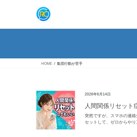
コ
ナ
ン
ビ
テ
ゲ
ン
ー
ツ
シ
へ
ョ
ス
ン
キ
に
ッ
移
HOME
集団行動が苦手
プ
動
2026年6月14日
人間関係リセット
突然ですが、スマホの連絡
セットして、ゼロからやり直