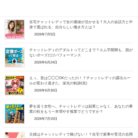
2026年6月20日
在宅チャットレディで女の価値が活かせる？大人の会話力と中
身で選ばれる、自分らしい働き方とは？
2026年7月5日
チャットレディのアダルトってどこまで？エム字開脚も、脱が
ないポーズだけパフォーマンス
2026年6月24日
えっ、昔は◯◯◯OKだったの！？チャットレディの露出ルー
ルが変わり過ぎた、栄光の軌跡(笑)
2026年6月30日
夢を追う女性へ。チャットレディは副業じゃなく、あなたの事
業の柱をもう一本増やす複業でどうですか？
2026年7月15日
主婦はチャットレディで稼げない！？在宅で家事や育児の合間